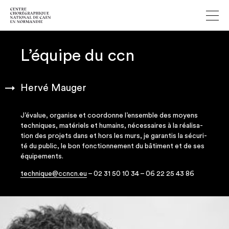
L’équipe du ccn
Hervé Mauger
J’é­va­lue, orga­nise et coor­donne l’ensemble des moyens
tech­niques, maté­riels et humains, néces­saires à la réa­li­sa­
tion des pro­jets dans et hors les murs, je garan­tis la sécu­ri­
té du public, le bon fonc­tion­ne­ment du bâti­ment et de ses
équipements.
technique@ccncn.eu
– 02 31 50 10 34 – 06 22 25 43 86