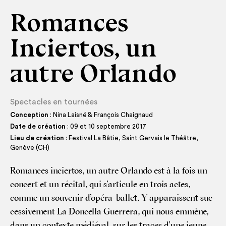
Romances
Inciertos, un
autre Orlando
Spectacles en tournées
Conception
: Nina Laisné & François Chaignaud
Date de création
: 09 et 10 septembre 2017
Lieu de création
: Festival La Bâtie, Saint Gervais le Théâtre,
Genève (CH)
Romances incier­tos, un autre Orlan­do est à la fois un
concert et un réci­tal, qui s’articule en trois actes,
comme un sou­ve­nir d’opéra-ballet. Y appa­raissent suc­
ces­si­ve­ment La Don­cel­la Guer­re­ra, qui nous emmène,
dans un contexte médié­val, sur les traces d’une jeune