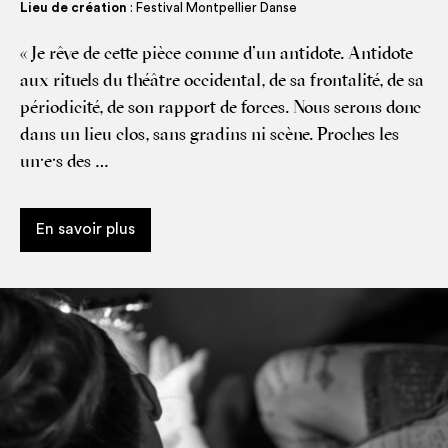
Lieu de création
: Festival Montpellier Danse
« Je rêve de cette pièce comme d’un anti­dote. Anti­dote
aux rituels du théâtre occi­den­tal, de sa fron­ta­li­té, de sa
pério­di­ci­té, de son rap­port de forces. Nous serons donc
dans un lieu clos, sans gra­dins ni scène. Proches les
un·e·s des …
En savoir plus