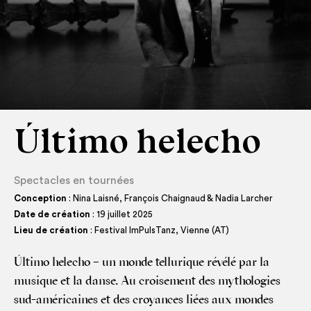
Último helecho
Spectacles en tournées
Conception
: Nina Laisné, François Chaignaud & Nadia Larcher
Date de création
: 19 juillet 2025
Lieu de création
: Festival ImPulsTanz, Vienne (AT)
Últi­mo hele­cho – un monde tel­lu­rique révé­lé par la
musique et la danse. Au croi­se­ment des mytho­lo­gies
sud-amé­ri­caines et des croyances liées aux mondes