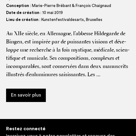
Conception
: Marie-Pierre Brébant & François Chaignaud
Date de création
: 10 mai 2019
Lieu de création
: Kunstenfestivaldesarts, Bruxelles
Au XIIe siècle, en Alle­magne, l’abbesse Hil­de­garde de
Bin­gen, est ins­pi­rée par de puis­santes visions et déve­
loppe une recherche à la fois mys­tique, médi­cale, scien­
ti­fique et musi­cale. Ses com­po­si­tions, com­plexes et
incom­pa­rables, sont conser­vées dans deux manus­crits
illus­trés d’enluminures sai­sis­santes. Les …
En savoir plus
Restez connecté