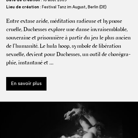
Lieu de création
: Festival Tanz im August, Berlin (DE)
Entre extase aride, médi­ta­tion radieuse et hyp­nose
cruelle, Duchesses explore une danse invrai­sem­blable,
sou­ve­raine et pri­son­nière à par­tir du jeu le plus ancien
de l’humanité. Le hula hoop, sym­bole de libé­ra­tion
sexuelle, devient pour Duchesses, un outil de cho­ré­gra­
phie, ins­tan­ta­né et …
En savoir plus