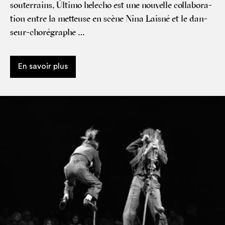
sou­ter­rains, Últi­mo hele­cho est une nou­velle col­la­bo­ra­
tion entre la met­teuse en scène Nina Lais­né et le dan­
seur-cho­ré­graphe …
En savoir plus