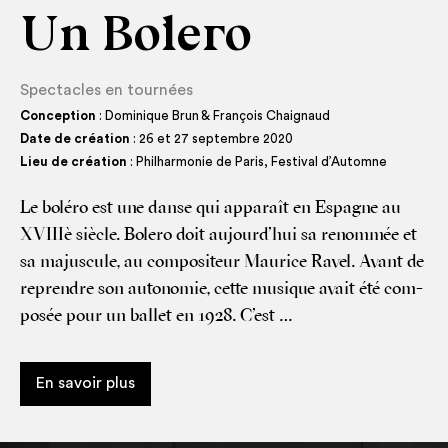
Un Bolero
Spectacles en tournées
Conception
: Dominique Brun & François Chaignaud
Date de création
: 26 et 27 septembre 2020
Lieu de création
: Philharmonie de Paris, Festival d’Automne
Le bolé­ro est une danse qui appa­raît en Espagne au
XVIIIè siècle. Bole­ro doit aujourd’hui sa renom­mée et
sa majus­cule, au com­po­si­teur Mau­rice Ravel. Avant de
reprendre son auto­no­mie, cette musique avait été com­
po­sée pour un bal­let en 1928. C’est …
En savoir plus