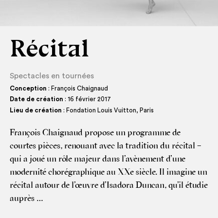
Récital
Spectacles en tournées
Conception
: François Chaignaud
Date de création
: 16 février 2017
Lieu de création
: Fondation Louis Vuitton, Paris
Fran­çois Chai­gnaud pro­pose un pro­gramme de
courtes pièces, renouant avec la tra­di­tion du réci­tal –
qui a joué un rôle majeur dans l’avènement d’une
moder­ni­té cho­ré­gra­phique au XXe siècle. Il ima­gine un
réci­tal autour de l’œuvre d’Isadora Dun­can, qu’il étu­die
auprès …