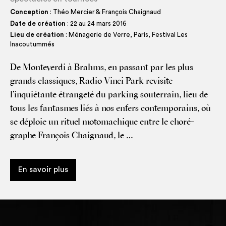
Conception
: Théo Mercier & François Chaignaud
Date de création
: 22 au 24 mars 2016
Lieu de création
: Ménagerie de Verre, Paris, Festival Les
Inacoutummés
De Mon­te­ver­di à Brahms, en pas­sant par les plus
grands clas­siques, Radio Vin­ci Park revi­site
l’inquiétante étran­ge­té du par­king sou­ter­rain, lieu de
tous les fan­tasmes liés à nos enfers contem­po­rains, où
se déploie un rituel moto­ma­chique entre le cho­ré­
graphe Fran­çois Chai­gnaud, le …
En savoir plus