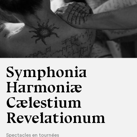
Symphonia
Harmoniæ
Cælestium
Revelationum
Spectacles en tournées