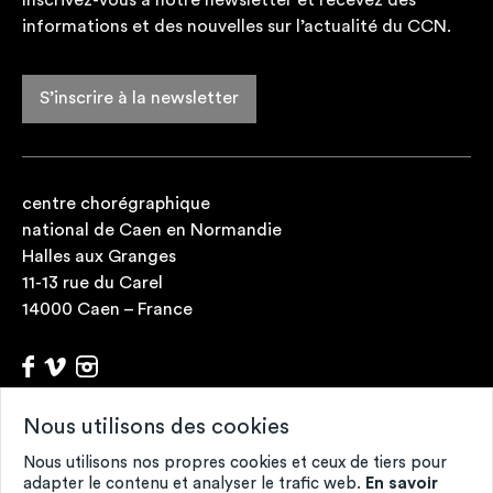
Inscrivez-vous à notre newsletter et recevez des
informations et des nouvelles sur l’actualité du CCN.
S’inscrire à la newsletter
centre chorégraphique
national de Caen en Normandie
Halles aux Granges
11-13 rue du Carel
14000 Caen – France
Nous utilisons des cookies
Archives
Fonds de ressources
Nous utilisons nos propres cookies et ceux de tiers pour
Contacts
adapter le contenu et analyser le trafic web.
En savoir