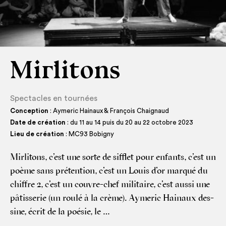
Mirlitons
Spectacles en tournées
Conception
: Aymeric Hainaux & François Chaignaud
Date de création
: du 11 au 14 puis du 20 au 22 octobre 2023
Lieu de création
: MC93 Bobigny
Mir­li­tons, c’est une sorte de sif­flet pour enfants, c’est un
poème sans pré­ten­tion, c’est un Louis d’or mar­qué du
chiffre 2, c’est un couvre-chef mili­taire, c’est aus­si une
pâtis­se­rie (un rou­lé à la crème). Ayme­ric Hai­naux des­
sine, écrit de la poé­sie, le …