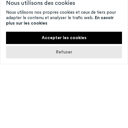
Nous utilisons des cookies
Nous utilisons nos propres cookies et ceux de tiers pour
adapter le contenu et analyser le trafic web.
En savoir
plus sur les cookies
Accepter les cookies
Refuser
© Nina Laisné
Últi­mo hele­cho –
un monde tel­lu­rique révé­lé
par la musique et la danse.
Au croi­se­ment des mytho­lo­gies sud-amé­ri­