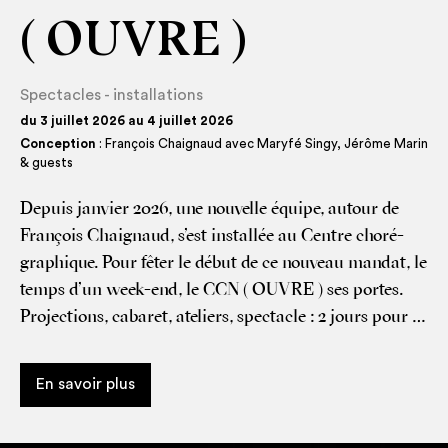
( OUVRE )
Spectacles - installations
du 3 juillet 2026 au 4 juillet 2026
Conception
: François Chaignaud avec Maryfé Singy, Jérôme Marin
& guests
Depuis jan­vier 2026, une nou­velle équipe, autour de
Fran­çois Chai­gnaud, s’est ins­tal­lée au Centre cho­ré­
gra­phique. Pour fêter le début de ce nou­veau man­dat, le
temps d’un week-end, le CCN ( OUVRE ) ses portes.
Pro­jec­tions, caba­ret, ate­liers, spec­tacle : 2 jours pour …
En savoir plus