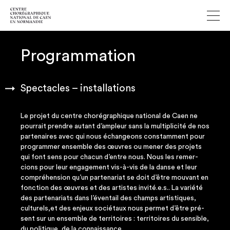
Programmation
Spectacles – installations
Le pro­jet du centre cho­ré­gra­phique natio­nal de Caen ne
pour­rait prendre autant d’ampleur sans la mul­ti­pli­ci­té de nos
par­te­naires avec qui nous échan­geons constam­ment pour
pro­gram­mer ensemble des œuvres ou mener des pro­jets
qui font sens pour cha­cun d’entre nous. Nous les remer­
cions pour leur enga­ge­ment vis-à-vis de la danse et leur
com­pré­hen­sion qu’un par­te­na­riat se doit d’être mou­vant en
fonc­tion des œuvres et des artistes invité.e.s.. La varié­té
des par­te­na­riats dans l’éventail des champs artis­tiques,
culturels,et des enjeux socié­taux nous per­met d’être pré­
sent sur un ensemble de ter­ri­toires : ter­ri­toires du sen­sible,
du poli­tique, de la connaissance…