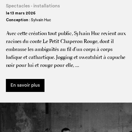
Spectacles - installations
le 13 mars 2026
Conception
: Sylvain Huc
Avec cette créa­tion tout public, Syl­vain Huc revient aux
racines du conte Le Petit Cha­pe­ron Rouge, dont il
embrasse les ambi­guï­tés au fil d’un corps à corps
ludique et cathartique. Jog­ging et sweat­shirt à capuche
noir pour lui et rouge pour elle, …
En savoir plus