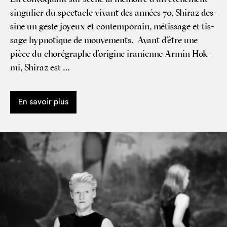
sin­gu­lier du spec­tacle vivant des années 70, Shi­raz des­
sine un geste joyeux et contem­po­rain, métis­sage et tis­
sage hyp­no­tique de mouvements. Avant d’être une
pièce du cho­ré­graphe d’origine ira­nienne Armin Hok­
mi, Shi­raz est …
En savoir plus