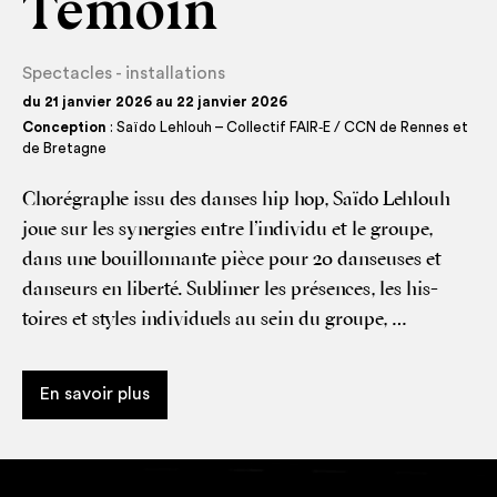
Témoin
Spectacles - installations
du 21 janvier 2026 au 22 janvier 2026
Conception
: Saïdo Lehlouh – Collectif FAIR‑E / CCN de Rennes et
de Bretagne
Cho­ré­graphe issu des danses hip hop, Saï­do Leh­louh
joue sur les syner­gies entre l’individu et le groupe,
dans une bouillon­nante pièce pour 20 dan­seuses et
dan­seurs en liberté. Subli­mer les pré­sences, les his­
toires et styles indi­vi­duels au sein du groupe, …
En savoir plus