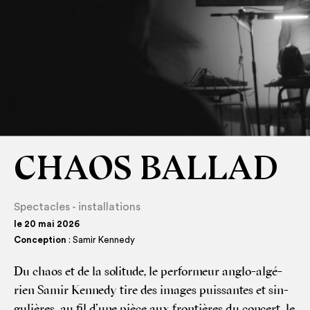
CHAOS BALLAD
Spectacles - installations
le 20 mai 2026
Conception
: Samir Kennedy
Du chaos et de la soli­tude, le per­for­meur anglo-algé­
rien Samir Ken­ne­dy tire des images puis­santes et sin­
gu­lières, au fil d’une pièce aux fron­tières du concert, le