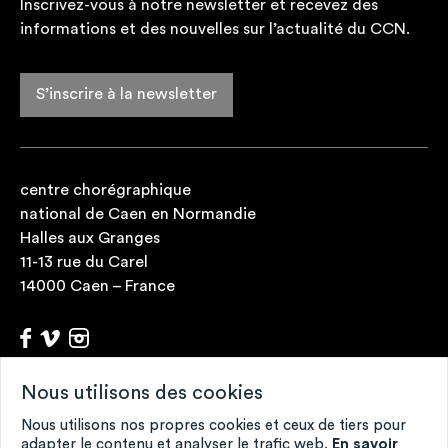
Inscrivez-vous à notre newsletter et recevez des
informations et des nouvelles sur l’actualité du CCN.
S’inscrire à la newsletter
centre chorégraphique
national de Caen en Normandie
Halles aux Granges
11-13 rue du Carel
14000 Caen – France
Nous utilisons des cookies
Archives
Fonds de ressources
Nous utilisons nos propres cookies et ceux de tiers pour
Contacts
adapter le contenu et analyser le trafic web.
En savoir