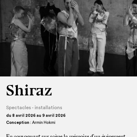
Shiraz
Spectacles - installations
du 8 avril 2026 au 9 avril 2026
Conception
: Armin Hokmi
En convo­quant sur scène la mémoire d’un évé­ne­ment