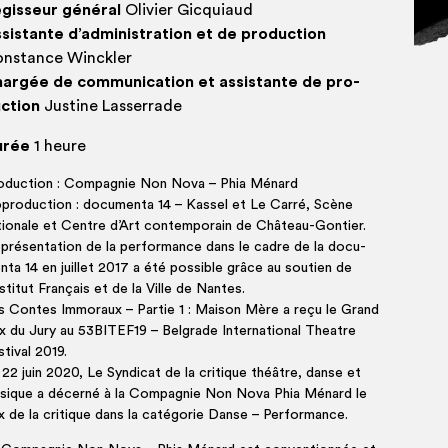
gis­seur géné­ral
Oli­vier Gicquiaud
sis­tante d’administration et de pro­duc­tion
nstance Winckler
ar­gée de com­mu­ni­ca­tion et assis­tante de pro­
c­tion
Jus­tine Lasserrade
urée
1 heure
o­duc­tion : Com­pa­gnie Non Nova – Phia Ménard
pro­duc­tion : docu­men­ta 14 – Kas­sel et Le Car­ré, Scène
tio­nale et Centre d’Art contem­po­rain de Château-Gontier.
pré­sen­ta­tion de la per­for­mance dans le cadre de la docu­
­ta 14 en juillet 2017 a été pos­sible grâce au sou­tien de
nstitut Fran­çais et de la Ville de Nantes.
s Contes Immo­raux – Par­tie 1 : Mai­son Mère a reçu le Grand
ix du Jury au 53BITEF19 – Bel­grade Inter­na­tio­nal Theatre
­ti­val 2019.
22 juin 2020, Le Syn­di­cat de la cri­tique théâtre, danse et
sique a décer­né à la Com­pa­gnie Non Nova Phia Ménard le
x de la cri­tique dans la caté­go­rie Danse – Performance.