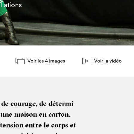
llations
Voir les 4 images
Voir la vidéo
de cou­rage, de déter­mi­
 une mai­son en car­ton.
ten­sion entre le corps et