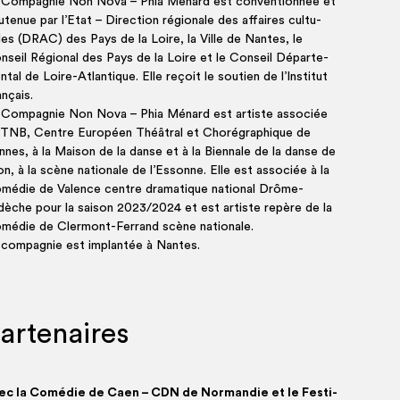
 Com­pa­gnie Non Nova – Phia Ménard est conven­tion­née et
­te­nue par l’Etat – Direc­tion régio­nale des affaires cultu­
lles (DRAC) des Pays de la Loire, la Ville de Nantes, le
nseil Régio­nal des Pays de la Loire et le Conseil Dépar­te­
­tal de Loire-Atlan­tique. Elle reçoit le sou­tien de l’Institut
ançais.
 Com­pa­gnie Non Nova – Phia Ménard est artiste asso­ciée
 TNB, Centre Euro­péen Théâ­tral et Cho­ré­gra­phique de
nnes, à la Mai­son de la danse et à la Bien­nale de la danse de
n, à la scène natio­nale de l’Essonne. Elle est asso­ciée à la
mé­die de Valence centre dra­ma­tique natio­nal Drôme-
dèche pour la sai­son 2023/2024 et est artiste repère de la
mé­die de Cler­mont-Fer­rand scène nationale.
 com­pa­gnie est implan­tée à Nantes.
artenaires
ec la Comé­die de Caen – CDN de Nor­man­die et le Fes­ti­