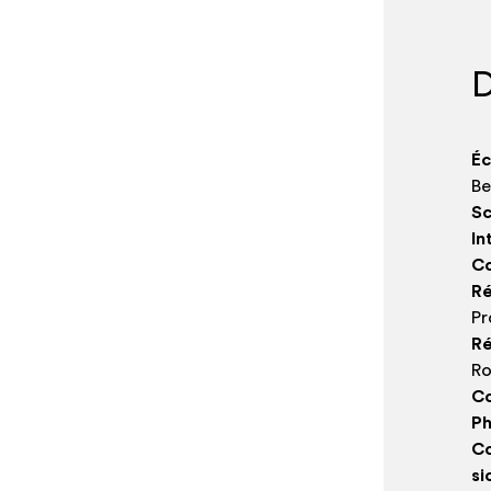
D
Éc
Be
Sc
In
Co
Ré
Pr
Ré
Ro
Co
Ph
Co
si