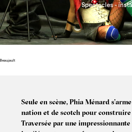
Spectacles - insta
Beaujault
Seule en scène, Phia Ménard s’arme 
na­tion et de scotch pour construire
Tra­ver­sée par une impres­sion­nante 