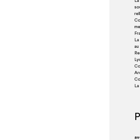
La
sou
re
Co
men
Fr
La
au
Re
Lyo
Co
Ar
Co
La
P
av