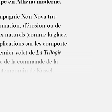
ampe en Athé­na moderne.
­pa­gnie Non Nova tra­
r­ma­tion, d’érosion ou de
ux natu­rels (comme la glace,
li­ca­tions sur les com­por­te­
e­mier volet de
La Tri­lo­gie
ée de la com­mande de la
tem­po­rain de Kas­sel,
 d’Athènes, pour un Par­le­
las­ti­cienne Phia Ménard
r­ton géante, quelques
D’un geste sûr, elle étale,