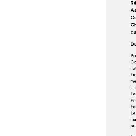
Ré
As
Co
Ch
du
D
Pr
Co
na
La 
men
l’I
Le
Pr
Fes
Le 
mu
pri