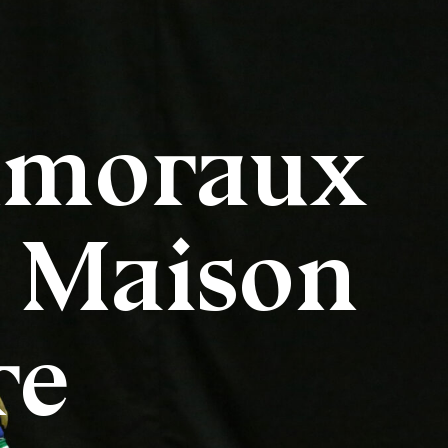
mmoraux
 : Maison
re