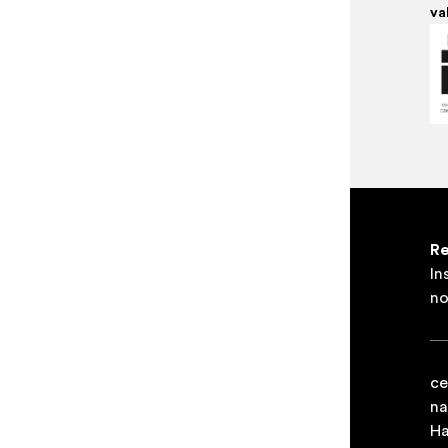
va
Re
In
no
ce
na
Ha