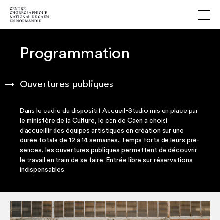
Programmation
Ouvertures publiques
Dans le cadre du dis­po­si­tif Accueil-Stu­dio mis en place par
le minis­tère de la Culture, le ccn de Caen a choi­si
d’accueillir des équipes artis­tiques en créa­tion sur une
durée totale de 12 à 14 semaines. Temps forts de leurs pré­
sences, les ouver­tures publiques per­mettent de décou­vrir
le tra­vail en train de se faire. Entrée libre sur réser­va­tions
indispensables.