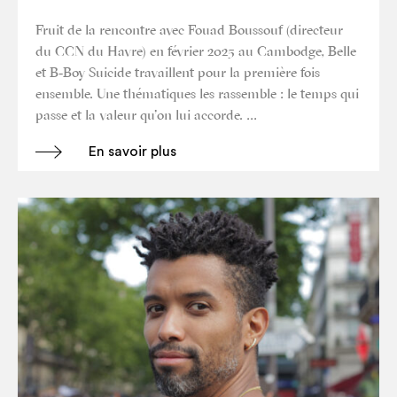
Fruit de la ren­contre avec Fouad Bous­souf (direc­teur
du CCN du Havre) en février 2025 au Cam­bodge, Belle
et B‑Boy Sui­cide tra­vaillent pour la pre­mière fois
ensemble. Une thé­ma­tiques les ras­semble : le temps qui
passe et la valeur qu’on lui accorde. …
En savoir plus