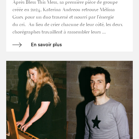
Après Bless This Mess, sa pre­mière pièce de groupe
créée en 2024, Kate­ri­na Andreou retrouve Mélis­sa
Guex pour un duo tra­ver­sé et nour­ri par l’énergie
du cri. Au lieu de crier cha­cune de leur côté, les deux
cho­ré­graphes tra­vaillent à ras­sem­bler leurs …
En savoir plus