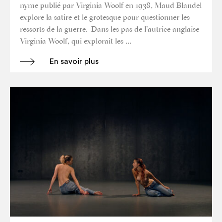
nyme publié par Vir­gi­nia Woolf en 1938, Maud Blan­del
explore la satire et le gro­tesque pour ques­tion­ner les
res­sorts de la guerre. Dans les pas de l’autrice anglaise
Vir­gi­nia Woolf, qui explo­rait les …
En savoir plus