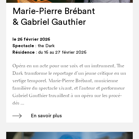
Marie-Pierre Brébant
& Gabriel Gauthier
le 26 février 2026
Spectacle
: the Dark
Résidence
: du 16 au 27 février 2026
Opé­ra en un acte pour une voix et un ins­tru­ment, The
Dark trans­forme le repor­tage d’un jeune cri­tique en un
ver­tige temporel. Marie-Pierre Bré­bant, musi­cienne
fami­lière du spec­tacle vivant, et l’auteur et per­for­meur
Gabriel Gau­thier tra­vaillent à un opé­ra sur les pro­cé­
dés …
En savoir plus