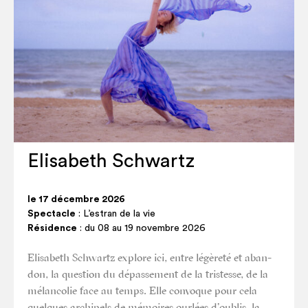
Elisabeth Schwartz
le 17 décembre 2026
Spectacle
: L’estran de la vie
Résidence
: du 08 au 19 novembre 2026
Eli­sa­beth Schwartz explore ici, entre légè­re­té et aban­
don, la ques­tion du dépas­se­ment de la tris­tesse, de la
mélan­co­lie face au temps. Elle convoque pour cela
quelques archi­pels de mémoires our­lées d’oublis, la