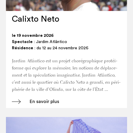
Calixto Neto
le 19 novembre 2026
Spectacle
: Jardim Atlântico
Résidence
: du 12 au 24 novembre 2026
Jar­dim Atlân­ti­co est un pro­jet cho­ré­gra­phique pro­téi­
forme qui explore la mémoire, les notions de dépla­ce­
ment et la spé­cu­la­tion ima­gi­na­tive. Jar­dim Atlân­ti­co,
c’est aus­si le quar­tier où Calix­to Neto a gran­di, en péri­
phé­rie de la ville d’Olinda, sur la côte de l’État …
En savoir plus