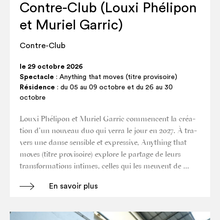
Contre-Club (Louxi Phélipon
et Muriel Garric)
Contre-Club
le 29 octobre 2026
Spectacle
: Anything that moves (titre provisoire)
Résidence
: du 05 au 09 octobre et du 26 au 30
octobre
Louxi Phé­li­pon et Muriel Gar­ric com­mencent la créa­
tion d’un nou­veau duo qui ver­ra le jour en 2027. À tra­
vers une danse sen­sible et expres­sive, Any­thing that
moves (titre pro­vi­soire) explore le par­tage de leurs
trans­for­ma­tions intimes, celles qui les meuvent de …
En savoir plus