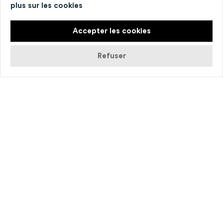
plus sur les cookies
Accepter les cookies
Refuser
© Ruben Pioline
Lun­di 13 novembre, nous vous invi­tons à un
moment ludique pour tout savoir sur les acti­
vi­tés et spec­tacles pro­po­sés par le ccn de
Caen en 2024, à tra­vers des vidéos et des
prises de parole sur nos actions avec les
publics. Alban Richard, Cathe­rine Mene­ret