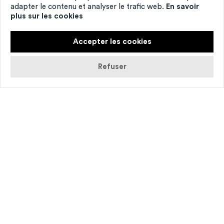
adapter le contenu et analyser le trafic web.
En savoir
plus sur les cookies
Accepter les cookies
Refuser
© Monsieur Gac
Autour d’un verre, lais­sez-vous gui­der par
Mon­sieur K dans les méandres ico­niques et
mécon­nus de l’histoire du cabaret.
Le temps d’une soi­rée, Jérôme Marin (aka
Mon­sieur K) pro­pose de (re)découvrir le