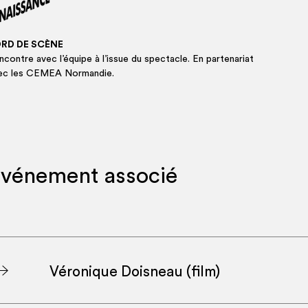
RD DE SCÈNE
­contre avec l’équipe à l’issue du spec­tacle. En par­te­na­riat
ec les CEMEA Normandie.
vénement associé
Véronique Doisneau (film)