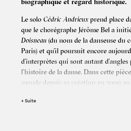
bio­gra­phique et regard historique.
Le solo
Cédric Andrieux
prend place dan
que le cho­ré­graphe Jérôme Bel a ini­
Dois­neau
(du nom de la dan­seuse du co
Paris) et qu’il pour­suit encore aujourd’
d’interprètes qui sont autant d’angles p
l’histoire de la danse. Dans cette pièce
monde depuis sa créa­tion en 2009 au T
le dan­seur Cédric Andrieux pose un re
+ Suite
par­cours, de ses années de for­ma­tion
à sa car­rière d’interprète pour Merc
puis au sein du Bal­let de l’Opéra de L