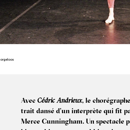
orgeloos
Avec
Cédric Andrieux
, le cho­ré­grap
trait dan­sé d’un inter­prète qui fit p
Merce Cun­nin­gham. Un spec­tacle pa