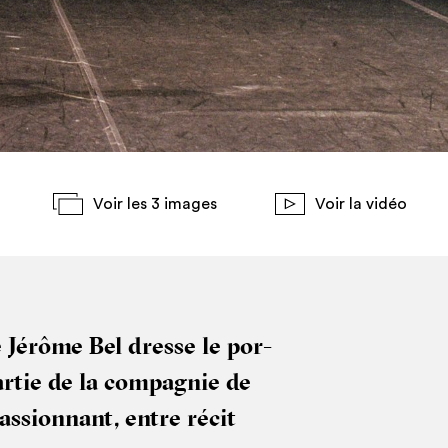
Voir les 3 images
Voir la vidéo
he Jérôme Bel dresse le por­
ar­tie de la com­pa­gnie de
s­sion­nant, entre récit