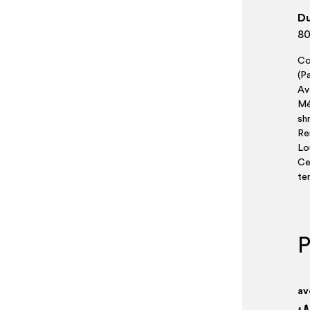
D
80
Cop
(P
Av
Mén
sh
Rem
Lo
Ce
te
P
av