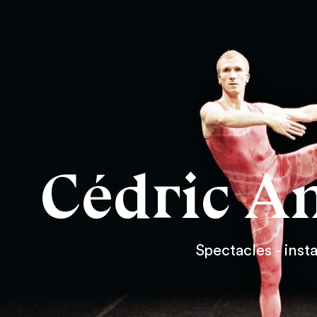
Cédric A
Spectacles - insta