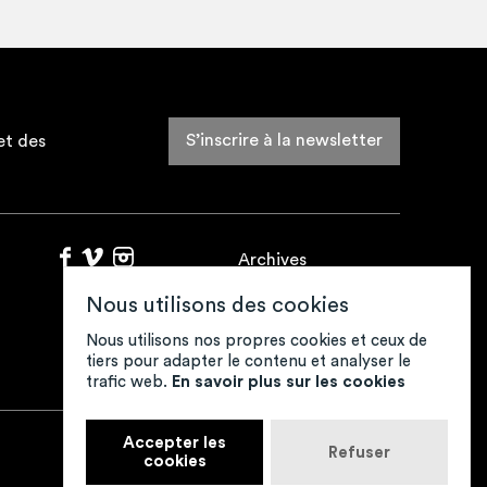
S’inscrire à la newsletter
et des
Archives
Fonds de ressources
Nous utilisons des cookies
Contacts
Mentions légales
Nous utilisons nos propres cookies et ceux de
tiers pour adapter le contenu et analyser le
Crédits
trafic web.
En savoir plus sur les cookies
Accepter les
Refuser
Retour en haut
cookies