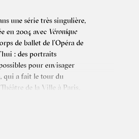
s une série très sin­gu­lière,
tiée en 2004 avec
Véro­nique
rps de bal­let de l’Opéra de
hui : des por­traits
os­sibles pour envi­sa­ger
, qui a fait le tour du
héâtre de la Ville à Paris,
gard rétros­pec­tif sur son
 à la danse contem­po­raine
e Cun­nin­gham à New York
yon. Dans une suc­ces­sion de