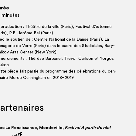
urée
 minutes
ro­duc­tion : Théâtre de la ville (Paris), Fes­ti­val d’Au­tomne
aris), R.B. Jerôme Bel (Paris)
ec le sou­tien de : Centre Natio­nal de la Danse (Paris), La
a­ge­rie de Verre (Paris) dans le cadre des Stu­dio­labs, Bary­
­ni­kov Arts Cen­ter (New York)
er­cie­ments : Thé­rèse Bar­ba­nel, Tre­vor Carl­son et Yor­gos
ukos
tte pièce fait par­tie du pro­gramme des célé­bra­tions du cen­
­naire Merce Cun­nin­gham en 2018–2019.
artenaires
ec La Renais­sance, Mon­de­ville,
Fes­ti­val A par­tir du réel