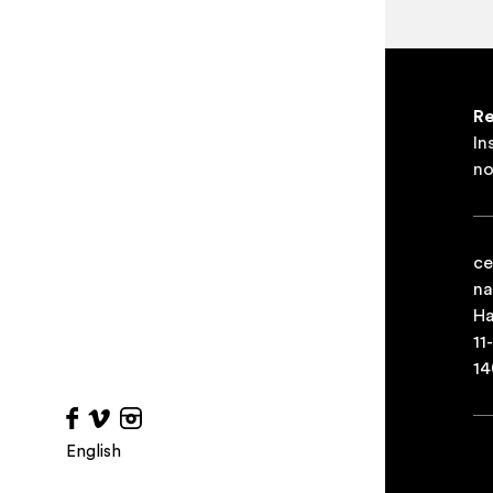
Re
In
no
ce
na
Ha
11
14
English