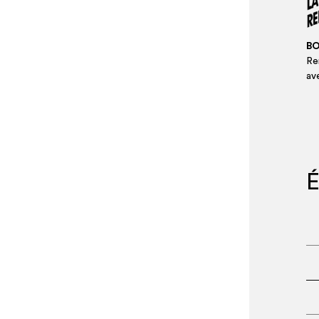
BO
Ren
av
É