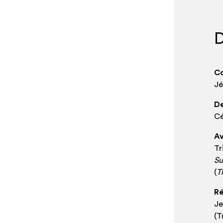
D
C
Jé
De
Cé
Av
Tr
Su
(
T
Ré
Je
(T