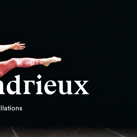
ndrieux
llations