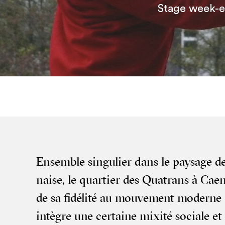
Stage week-
Ensemble sin­gu­lier dans le pay­sage de
naise, le quar­tier des Qua­trans à Caen
de sa fidé­li­té au mou­ve­ment moderne :
intègre une cer­taine mixi­té sociale et d’