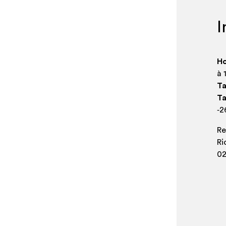
I
Ho
à 
Ta
Ta
‑2
Re
Ri
02