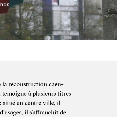
ends
 la recons­truc­tion caen­
 témoigne à plu­sieurs titres
 situé en centre ville, il
u­sages, il s’af­fran­chit de