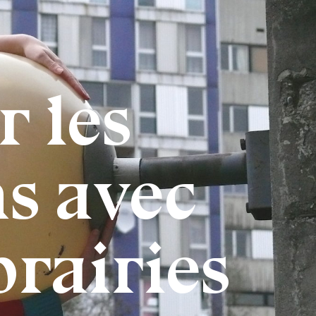
 les
s avec
prairies