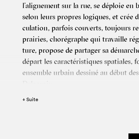
l’a­li­gne­ment sur la rue, se déploie en 
selon leurs propres logiques, et crée d
cu­la­tion, par­fois cou­verts, tou­jours r
prai­ries, cho­ré­graphe qui tra­vaille rég
ture, pro­pose de par­ta­ger sa démarc
départ les carac­té­ris­tiques spa­tiales, 
ensemble urbain des­si­né au début de
Delacroix.
Echauf­fe­ment du corps, exer­cices et 
+ Suite
inti­me­ment liés à cette archi­tec­ture, c
Décou­vrir les lignes et choix de l’ar­ch
tra une appro­pria­tion per­son­nelle, un