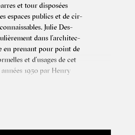
barres et tour dis­po­sées
es espaces publics et de cir­
econ­nais­sables. Julie Des­
u­liè­re­ment dans l’ar­chi­tec­
he en pre­nant pour point de
for­melles et d’u­sages de cet
s années 1950 par Hen­ry
écri­ture de la danse seront
et urba­nisme en par­ti­cu­lier.
i­tecte par le corps per­met­
e lec­ture renou­ve­lée de ces