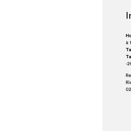
I
Ho
à 
Ta
Ta
‑2
Re
Ri
02