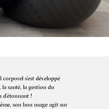
il cor­po­rel s’est déve­lop­pé
la san­té, la ges­tion du
en d’étonnant !
 même, son bon usage agit sur