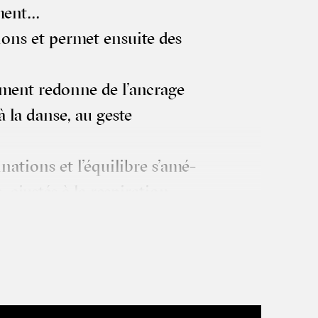
ément…
ions et per­met ensuite des
­ment redonne de l’an­crage
 à la danse, au geste
na­tions et l’é­qui­libre s’a­mé­
ajus­tés à la res­pi­ra­tion
fas­cias et vicères, l’é­qui­
ement.
ela­tion à l’en­vi­ron­ne­ment et
nt : à la fois relaxant et