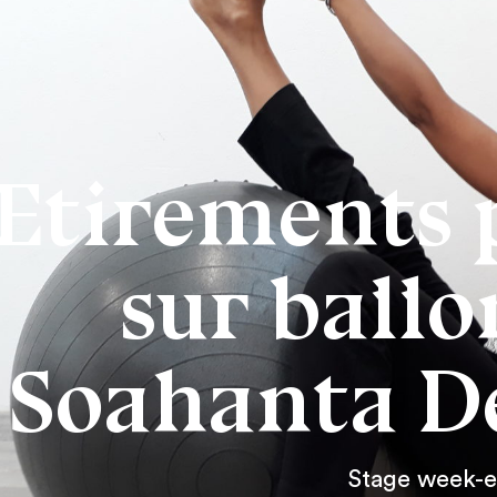
Etirements 
sur ballo
Soahanta De
Stage week-