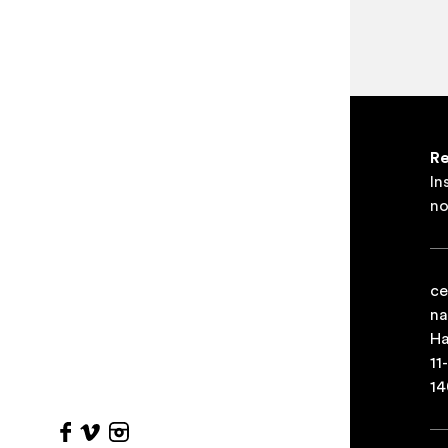
Re
In
no
ce
na
Ha
11
14