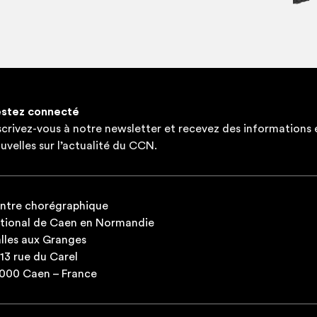
spé­cia­listes en AFCMD qui se déroule
Charentes.
Aujourd’­hui elle est dan­seuse de Tan­go A
forme à une démarche d’har­mo­ni­sa­tion po
ballons .
stez connecté
scrivez-vous à notre newsletter et recevez des informations 
uvelles sur l’actualité du CCN.
ntre chorégraphique
tional de Caen en Normandie
lles aux Granges
-13 rue du Carel
000 Caen – France