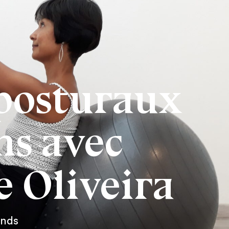
posturaux
ns avec
 Oliveira
ends