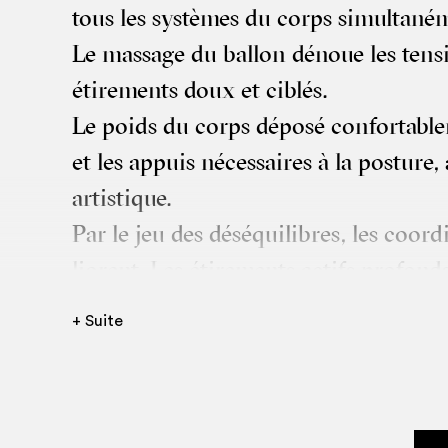
tous les sys­tèmes du corps simultan
Le mas­sage du bal­lon dénoue les ten­s
éti­re­ments doux et ciblés.
Le poids du corps dépo­sé confor­ta­ble
et les appuis néces­saires à la pos­ture,
artistique.
Par le jeu des dés­équi­libres, les coor­di­
liorent. Les éti­re­ments actifs pro­fonds, 
redonnent au dia­phragme, aux muscles, 
+ Suite
libre néces­saire à leur bon fonctionn
La per­cep­tion de soi est sti­mu­lée, la r
aux autres est éveillée par le mou­ve­me