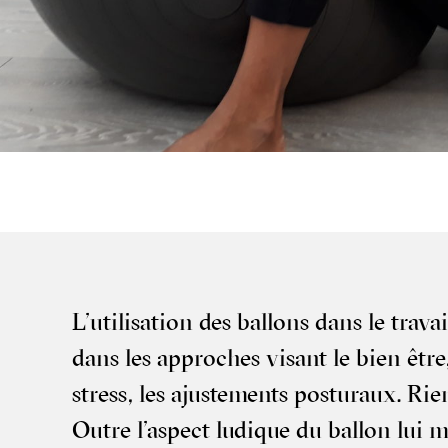
L’u­ti­li­sa­tion des bal­lons dans le tra­va
dans les approches visant le bien être, 
stress, les ajus­te­ments pos­tu­raux. Ri
Outre l’as­pect ludique du bal­lon lui