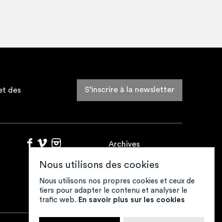
 au CESMD de Poitou-
rgen­tin, elle déve­loppe et
s­tu­rale avec l’u­sage de
S’inscrire à la newsletter
et des
Archives
Fonds de ressources
Nous utilisons des cookies
Contacts
Mentions légales
Nous utilisons nos propres cookies et ceux de
tiers pour adapter le contenu et analyser le
Crédits
trafic web.
En savoir plus sur les cookies