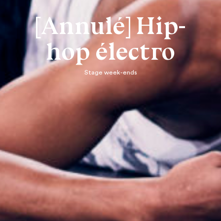
[Annulé] Hip-
hop électro
Stage week-ends