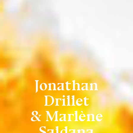
Jonathan
Drillet
& Marlène
Saldana