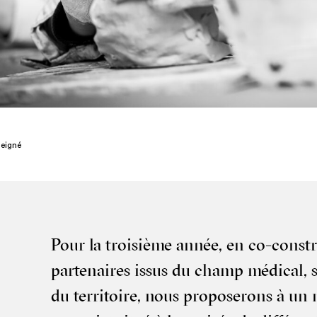
Meigné
Pour la troi­sième année, en co-constru
par­te­naires issus du champ médi­cal, so
du ter­ri­toire, nous pro­po­se­rons à 