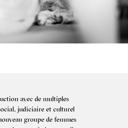
c­tion avec de mul­tiples
cial, judi­ciaire et cultu­rel
un nou­veau groupe de femmes