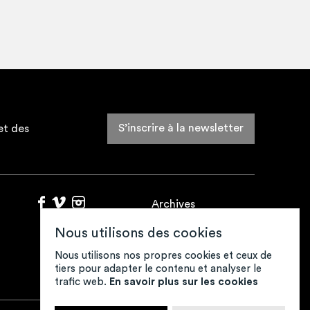
,
ment, pour se redon­ner de
paiser, retrou­ver l’estime de
 se sen­tir bien…
S’inscrire à la newsletter
et des
Archives
Fonds de ressources
Nous utilisons des cookies
Contacts
Mentions légales
Nous utilisons nos propres cookies et ceux de
tiers pour adapter le contenu et analyser le
Crédits
trafic web.
En savoir plus sur les cookies