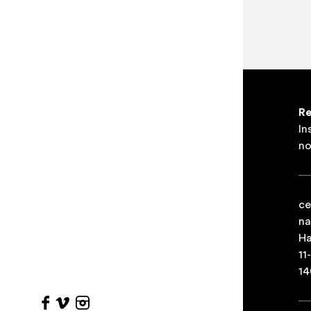
Re
In
no
ce
na
Ha
11
14