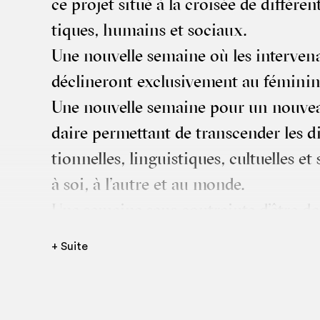
ce pro­jet situé à la croi­sée de dif­fé­re
tiques, humains et sociaux.
Une nou­velle semaine où les inter­ve­nan
décli­ne­ront exclu­si­ve­ment au féminin
Une nou­velle semaine pour un nou­veau p
daire per­met­tant de trans­cen­der les 
tion­nelles, lin­guis­tiques, cultuelles e
à soi, à l’autre et au monde.
Une semaine sans contrainte d’être da
cadre, sans se sou­cier de bien faire ou
+ Suite
ou faux,
Une semaine pour que cha­cune vienne 
ou se lais­ser surprendre,