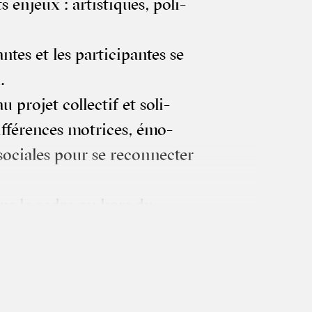
nts enjeux : artis­tiques, poli­
tes et les par­ti­ci­pantes se
.
ro­jet col­lec­tif et soli­
dif­fé­rences motrices, émo­
t sociales pour se recon­nec­ter
ns le cadre ou hors du
 de mal faire, de faire juste
trou­ver ce qu’elle cherche