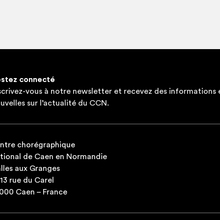
Une semaine pour décou­vrir des lieux
Une semaine pour se décou­vrir autre­
l’énergie, pour bou­ger avec plai­sir, s’a
soi, se res­pec­ter pour être res­pec­tée,
stez connecté
scrivez-vous à notre newsletter et recevez des informations 
uvelles sur l’actualité du CCN.
ntre chorégraphique
tional de Caen en Normandie
lles aux Granges
-13 rue du Carel
000 Caen – France