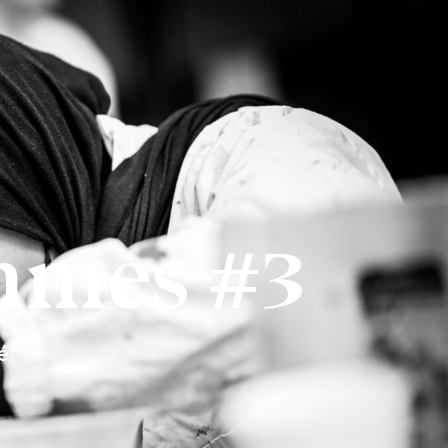
mmes #3
é