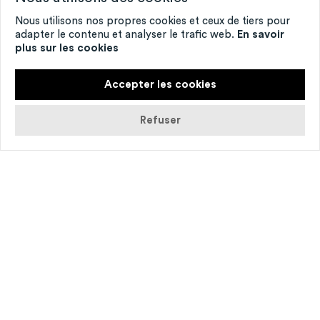
Nous utilisons nos propres cookies et ceux de tiers pour
adapter le contenu et analyser le trafic web.
En savoir
plus sur les cookies
Accepter les cookies
Refuser
© Arrangement provisoire
Le rap­port à la matière, au poids de l’objet et
à l’équilibre du corps consti­tue les axes de
recherche du Cata­lan Jor­di Galí. Au cours
d’une patiente per­for­mance, dont le titre