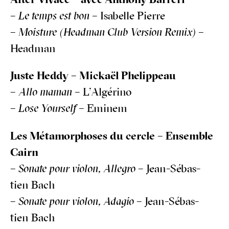
After Vivace – avec Antho­ny Barreri
–
Le temps est bon
– Isa­belle Pierre
–
Mois­ture (Head­man Club Ver­sion Remix)
–
Headman
Juste Hed­dy – Mickaël Phelippeau
–
Allo maman
– L’Algérino
–
Lose Your­self
– Eminem
Les Méta­mor­phoses du cercle – Ensemble
Cairn
–
Sonate pour vio­lon, Alle­gro
– Jean-Sébas­
tien Bach
–
Sonate pour vio­lon, Ada­gio
– Jean-Sébas­
tien Bach