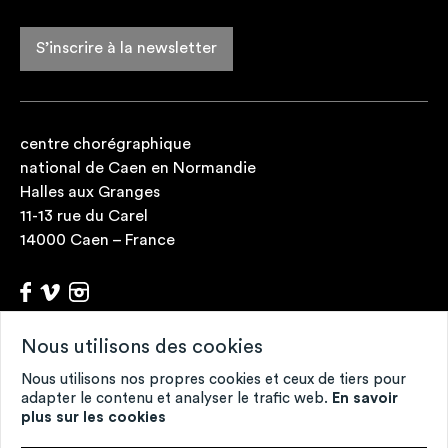
S’inscrire à la newsletter
centre chorégraphique
national de Caen en Normandie
Halles aux Granges
11-13 rue du Carel
14000 Caen – France
Nous utilisons des cookies
Archives
Fonds de ressources
Nous utilisons nos propres cookies et ceux de tiers pour
Contacts
adapter le contenu et analyser le trafic web.
En savoir
plus sur les cookies
Mentions légales
Crédits