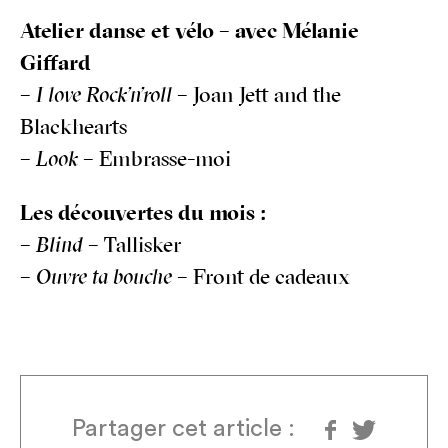
Ate­lier danse et vélo – avec Méla­nie
Giffard
–
I love Rock’n’­roll
– Joan Jett and the
Blackhearts
–
Look
– Embrasse-moi
Les décou­vertes du mois :
–
Blind
– Tallisker
–
Ouvre ta bouche
– Front de cadeaux
Partager cet article :