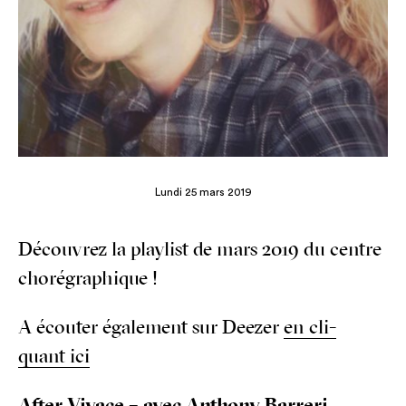
Lundi 25 mars 2019
Décou­vrez la play­list de mars 2019 du centre
chorégraphique !
A écou­ter éga­le­ment sur Dee­zer
en cli­
quant ici