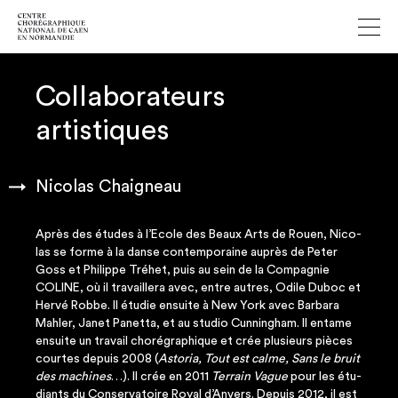
Collaborateurs
artistiques
Nicolas Chaigneau
Après des études à l’Ecole des Beaux Arts de Rouen, Nico­
las se forme à la danse contem­po­raine auprès de Peter
Goss et Phi­lippe Tré­het, puis au sein de la Com­pa­gnie
COLINE, où il tra­vaille­ra avec, entre autres, Odile Duboc et
Her­vé Robbe. Il étu­die ensuite à New York avec Bar­ba­ra
Mah­ler, Janet Panet­ta, et au stu­dio Cun­nin­gham. Il entame
ensuite un tra­vail cho­ré­gra­phique et crée plu­sieurs pièces
courtes depuis 2008 (
Asto­ria, Tout est calme, Sans le bruit
des machines
…). Il crée en 2011
Ter­rain Vague
pour les étu­
diants du Conser­va­toire Royal d’Anvers. Depuis 2012, il est