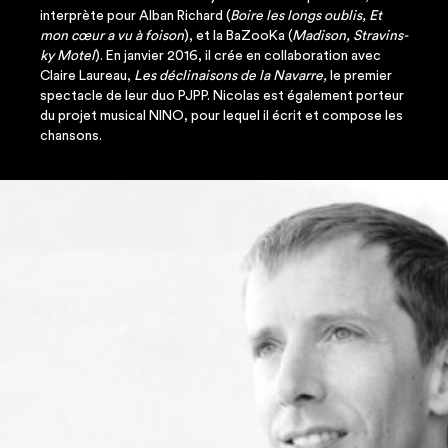
inter­prète pour Alban Richard (
Boire les longs oublis, Et
mon cœur a vu à foi­son
), et la BaZoo­Ka (
Madi­son, Stra­vins­
ky Motel
). En jan­vier 2016, il crée en col­la­bo­ra­tion avec
Claire Lau­reau,
Les décli­nai­sons de la Navarre,
le pre­mier
spec­tacle de leur duo PJPP. Nico­las est éga­le­ment por­teur
du pro­jet musi­cal NINO, pour lequel il écrit et com­pose les
chansons.