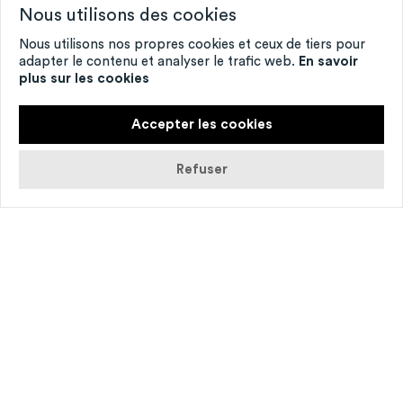
Nous utilisons des cookies
Nous utilisons nos propres cookies et ceux de tiers pour
adapter le contenu et analyser le trafic web.
En savoir
plus sur les cookies
Accepter les cookies
Refuser
Chaque année, Alban Richard crée une pièce
cho­ré­gra­phique avec les habi­tants du ter­ri­
toire en lien avec une struc­ture cultu­relle
normande.