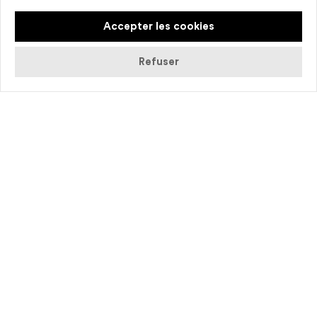
Accepter les cookies
Refuser
© Alban Van Wassenhove
5 classes dan­santes avec 5 écoles élé­men­
taires de la Ville de Caen : Authie Nord,
Authie Sud, Paul Ger­nez, Tré­gore et Viei­
ra Da Silva.
« Danse à l’école » s’inscrit dans un par­cours
d’éducation artis­tique et cultu­rel co-construit