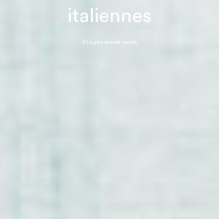
italiennes
Stages week-ends