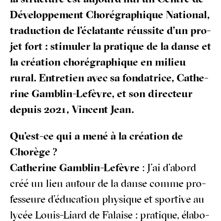
Déve­lop­pe­ment Cho­ré­gra­phique Natio­nal,
tra­duc­tion de l’éclatante réus­site d’un pro­
jet fort : sti­mu­ler la pra­tique de la danse et
la créa­tion cho­ré­gra­phique en milieu
rural. Entre­tien avec sa fon­da­trice, Cathe­
rine Gam­blin-Lefèvre, et son direc­teur
depuis 2021, Vincent Jean.
Qu’est-ce qui a mené à la créa­tion de
Chorège ?
Cathe­rine Gam­blin-Lefèvre
: J’ai d’abord
créé un lien autour de la danse comme pro­
fes­seure d’éducation phy­sique et spor­tive au
lycée Louis-Liard de Falaise : pra­tique, éla­bo­