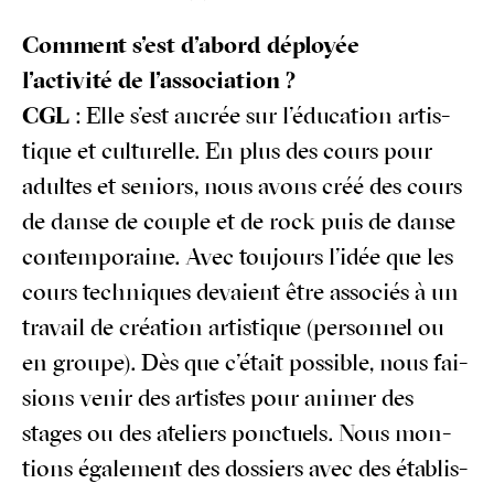
Com­ment s’est d’abord déployée
l’activité de l’association ?
CGL
: Elle s’est ancrée sur l’éducation artis­
tique et cultu­relle. En plus des cours pour
adultes et seniors, nous avons créé des cours
de danse de couple et de rock puis de danse
contem­po­raine. Avec tou­jours l’idée que les
cours tech­niques devaient être asso­ciés à un
tra­vail de créa­tion artis­tique (per­son­nel ou
en groupe). Dès que c’était pos­sible, nous fai­
sions venir des artistes pour ani­mer des
stages ou des ate­liers ponc­tuels. Nous mon­
tions éga­le­ment des dos­siers avec des éta­blis­