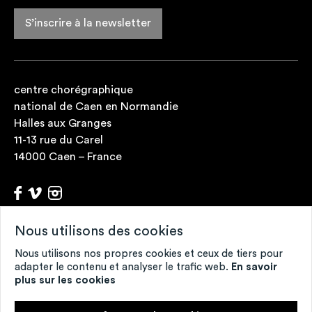
S’inscrire à la newsletter
centre chorégraphique
national de Caen en Normandie
Halles aux Granges
11-13 rue du Carel
14000 Caen – France
Nous utilisons des cookies
Archives
Fonds de ressources
Nous utilisons nos propres cookies et ceux de tiers pour
Contacts
adapter le contenu et analyser le trafic web.
En savoir
plus sur les cookies
Mentions légales
Crédits