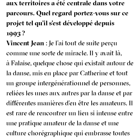
aux ter­ri­toires a été cen­trale dans votre
par­cours. Quel regard por­tez-vous sur ce
pro­jet tel qu’il s’est déve­lop­pé depuis
1993 ?
Vincent Jean
: Je l’ai tout de suite per­çu
comme une sorte de miracle. Il y avait là,
à Falaise, quelque chose qui exis­tait autour de
la danse, mis en place par Cathe­rine et tout
un groupe inter­gé­né­ra­tion­nel de per­sonnes,
reliées les unes aux autres par la danse et par
dif­fé­rentes manières d’en être les ama­teurs. Il
est rare de ren­con­trer un lien si intense entre
une pra­tique ama­teur de la danse et une
culture cho­ré­gra­phique qui embrasse toutes