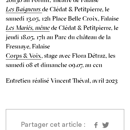
20h30 au Forum, Théâtre de Falaise
Les Bai­gneurs
de Clé­dat & Petit­pierre, le
same­di 13.05, 12h Place Belle Croix, Falaise
Les Mariés, même
de Clé­dat & Petit­pierre, le
jeu­di 18.05
,
17h au Parc du châ­teau de la
Fres­naye, Falaise
Corps & Voix
, stage avec Flo­ra Détraz, les
same­di 08 et dimanche 09.07, au ccn
Entre­tien réa­li­sé Vincent Thé­val, avril 2023
Partager cet article :