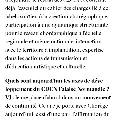
à rejoindre le réseau des CDCN et cou­vrait
déjà l’essentiel du cahier des charges lié à ce
label : sou­tien à la créa­tion cho­ré­gra­phique,
par­ti­ci­pa­tion à une dyna­mique struc­tu­rante
pour le réseau cho­ré­gra­phique à l’échelle
régio­nale et même natio­nale, inter­ac­tion
avec le ter­ri­toire d’implantation, exper­tise
dans les actions de trans­mis­sion et
d’éducation artis­tique et culturelle.
Quels sont aujourd’hui les axes de déve­
lop­pe­ment du
CDCN Falaise Normandie ?
VJ
: Je me place d’abord dans un mou­ve­ment
de conti­nui­té. Ce que je porte avec Cho­rège
aujourd’hui, c’est d’une part l’affirmation du