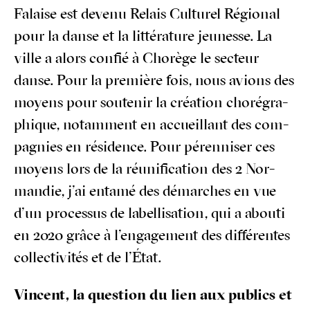
Falaise est deve­nu Relais Cultu­rel Régio­nal
pour la danse et la lit­té­ra­ture jeu­nesse. La
ville a alors confié à Cho­rège le sec­teur
danse. Pour la pre­mière fois, nous avions des
moyens pour sou­te­nir la créa­tion cho­ré­gra­
phique, notam­ment en accueillant des com­
pa­gnies en rési­dence. Pour péren­ni­ser ces
moyens lors de la réuni­fi­ca­tion des 2 Nor­
man­die, j’ai enta­mé des démarches en vue
d’un pro­ces­sus de label­li­sa­tion, qui a abou­ti
en 2020 grâce à l’engagement des dif­fé­rentes
col­lec­ti­vi­tés et de l’État.
Vincent, la ques­tion du lien aux publics et