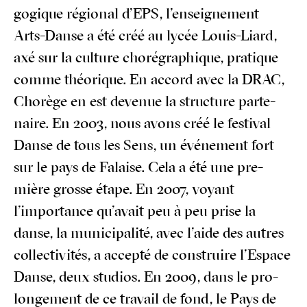
go­gique régio­nal d’EPS, l’enseignement
Arts-Danse a été créé au lycée Louis-Liard,
axé sur la culture cho­ré­gra­phique, pra­tique
comme théo­rique. En accord avec la DRAC,
Cho­rège en est deve­nue la struc­ture par­te­
naire. En 2003, nous avons créé le fes­ti­val
Danse de tous les Sens, un évé­ne­ment fort
sur le pays de Falaise. Cela a été une pre­
mière grosse étape. En 2007, voyant
l’importance qu’avait peu à peu prise la
danse, la muni­ci­pa­li­té, avec l’aide des autres
col­lec­ti­vi­tés, a accep­té de construire l’Espace
Danse, deux stu­dios. En 2009, dans le pro­
lon­ge­ment de ce tra­vail de fond, le Pays de