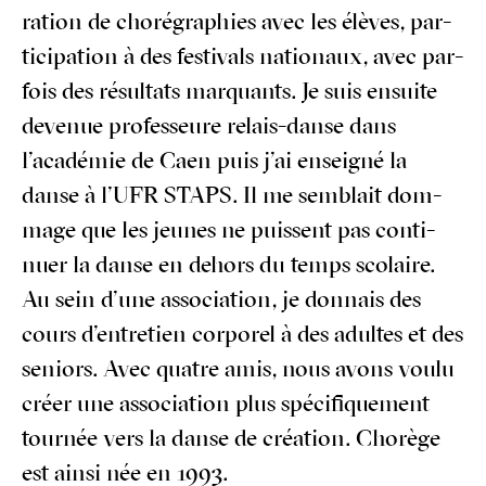
ra­tion de cho­ré­gra­phies avec les élèves, par­
ti­ci­pa­tion à des fes­ti­vals natio­naux, avec par­
fois des résul­tats mar­quants. Je suis ensuite
deve­nue pro­fes­seure relais-danse dans
l’académie de Caen puis j’ai ensei­gné la
danse à l’UFR STAPS. Il me sem­blait dom­
mage que les jeunes ne puissent pas conti­
nuer la danse en dehors du temps sco­laire.
Au sein d’une asso­cia­tion, je don­nais des
cours d’entretien cor­po­rel à des adultes et des
seniors. Avec quatre amis, nous avons vou­lu
créer une asso­cia­tion plus spé­ci­fi­que­ment
tour­née vers la danse de créa­tion. Cho­rège
est ain­si née en 1993.