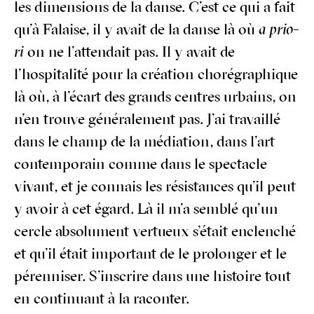
les dimen­sions de la danse. C’est ce qui a fait
qu’à Falaise, il y avait de la danse là où
a prio­
ri
on ne l’attendait pas. Il y avait de
l’hospitalité pour la créa­tion cho­ré­gra­phique
là où, à l’écart des grands centres urbains, on
n’en trouve géné­ra­le­ment pas. J’ai tra­vaillé
dans le champ de la média­tion, dans l’art
contem­po­rain comme dans le spec­tacle
vivant, et je connais les résis­tances qu’il peut
y avoir à cet égard. Là il m’a sem­blé qu’un
cercle abso­lu­ment ver­tueux s’était enclen­ché
et qu’il était impor­tant de le pro­lon­ger et le
péren­ni­ser. S’inscrire dans une his­toire tout
en conti­nuant à la raconter.