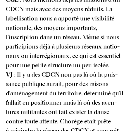
CGL
: Nous menions déjà les mis­sions d’un
CDCN mais avec des moyens réduits. La
label­li­sa­tion nous a appor­té une visi­bi­li­té
natio­nale, des moyens impor­tants,
l’inscription dans un réseau. Même si nous
par­ti­ci­pions déjà à plu­sieurs réseaux natio­
naux ou inter­ré­gio­naux, ce qui est essen­tiel
pour une petite struc­ture un peu isolée.
VJ
: Il y a des CDCN non pas là où la puis­
sance publique aurait, pour des rai­sons
d’aménagement du ter­ri­toire, déter­mi­né qu’il
fal­lait en posi­tion­ner mais là où des aven­
tures mili­tantes ont fait exis­ter la danse
contre toute attente. Cho­rège était prête