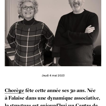
Jeudi 4 mai 2023
Cho­rège
fête cette année ses 30 ans. Née
à Falaise dans une dyna­mique asso­cia­tive,
la struc­ture est aujourd’hui un Centre de