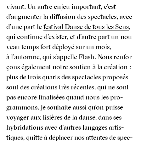
vivant. Un autre enjeu impor­tant, c’est
d’augmenter la dif­fu­sion des spec­tacles, avec
d’une part le
fes­ti­val Danse de tous les Sens
,
qui conti­nue d’exister, et d’autre part un nou­
veau temps fort déployé sur un mois,
à l’automne, qui s’appelle Flash. Nous ren­for­
çons éga­le­ment notre sou­tien à la créa­tion :
plus de trois quarts des spec­tacles pro­po­sés
sont des créa­tions très récentes, qui ne sont
pas encore fina­li­sées quand nous les pro­
gram­mons. Je sou­haite aus­si qu’on puisse
voya­ger aux lisières de la danse, dans ses
hybri­da­tions avec d’autres lan­gages artis­
tiques, quitte à dépla­cer nos attentes de spec­