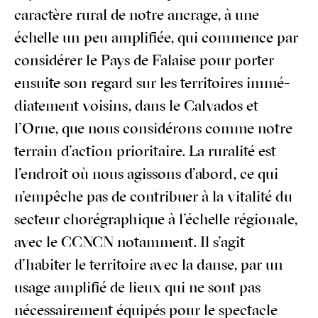
carac­tère rural de notre ancrage, à une
échelle un peu ampli­fiée, qui com­mence par
consi­dé­rer le Pays de Falaise pour por­ter
ensuite son regard sur les ter­ri­toires immé­
dia­te­ment voi­sins, dans le Cal­va­dos et
l’Orne, que nous consi­dé­rons comme notre
ter­rain d’action prio­ri­taire. La rura­li­té est
l’endroit où nous agis­sons d’abord, ce qui
n’empêche pas de contri­buer à la vita­li­té du
sec­teur cho­ré­gra­phique à l’échelle régio­nale,
avec le CCNCN notam­ment. Il s’agit
d’habiter le ter­ri­toire avec la danse, par un
usage ampli­fié de lieux qui ne sont pas
néces­sai­re­ment équi­pés pour le spec­tacle