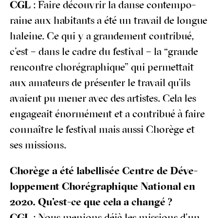
CGL
: Faire décou­vrir la danse contem­po­
raine aux habi­tants a été un tra­vail de longue
haleine. Ce qui y a gran­de­ment contri­bué,
c’est – dans le cadre du fes­ti­val – la “grande
ren­contre cho­ré­gra­phique” qui per­met­tait
aux ama­teurs de pré­sen­ter le tra­vail qu’ils
avaient pu mener avec des artistes. Cela les
enga­geait énor­mé­ment et a contri­bué à faire
connaître le fes­ti­val mais aus­si Cho­rège et
ses missions.
Cho­rège a été label­li­sée Centre de Déve­
lop­pe­ment Cho­ré­gra­phique Natio­nal en
2020. Qu’est-ce que cela a changé ?