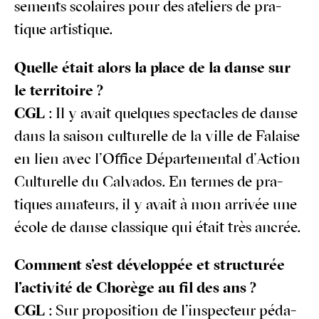
se­ments sco­laires pour des ate­liers de pra­
tique artistique.
Quelle était alors la place de la danse sur
le territoire ?
CGL
: Il y avait quelques spec­tacles de danse
dans la sai­son cultu­relle de la ville de Falaise
en lien avec l’Office Dépar­te­men­tal d’Action
Cultu­relle du Cal­va­dos. En termes de pra­
tiques ama­teurs, il y avait à mon arri­vée une
école de danse clas­sique qui était très ancrée.
Com­ment s’est déve­lop­pée et struc­tu­rée
l’activité de Cho­rège au fil des ans ?
CGL
: Sur pro­po­si­tion de l’inspecteur péda­