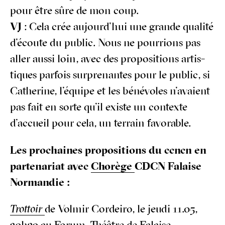
pour être sûre de mon coup.
VJ
: Cela crée aujourd’hui une grande qua­li­té
d’écoute du public. Nous ne pour­rions pas
aller aus­si loin, avec des pro­po­si­tions artis­
tiques par­fois sur­pre­nantes pour le public, si
Cathe­rine, l’équipe et les béné­voles n’avaient
pas fait en sorte qu’il existe un contexte
d’accueil pour cela, un ter­rain favo­rable.
Les pro­chaines pro­po­si­tions du ccncn en
par­te­na­riat avec
Cho­rège
CDCN Falaise
Normandie :
Trot­toir
de Vol­mir Cor­dei­ro, le jeu­di 11.05,