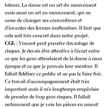
ta­teurs. La danse est un art du mou­ve­ment
mais aus­si un art en mou­ve­ment, qui ne
cesse de chan­ger ses conven­tions et
d’inventer des formes inat­ten­dues. Il faut que
cela soit très concret dans notre projet.
CGL
: Vincent peut prendre davan­tage de
risques. Je devais être atten­tive à l’écart entre
ce que les gens atten­daient de la danse à mon
époque et ce que je pou­vais leur mon­trer. Il
fal­lait fidé­li­ser ce public et ne pas le faire fuir.
Ce tra­vail d’accompagnement était très
impor­tant mais il m’a long­temps empê­chée
de prendre de trop gros risques. Il fal­lait
notam­ment que je voie les pièces en amont