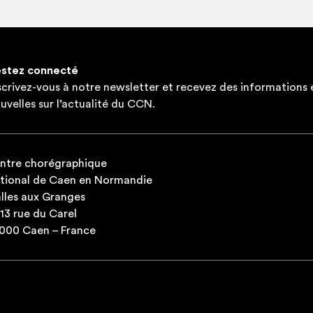
Le dan­seur Enzo Gam­bi­ni mène­ra ce 
for­ma­tion pré­vue au CCN mer­cre­di 1
dif­fé­rents inter­ve­nants et acteurs de 
stez connecté
du territoire.
scrivez-vous à notre newsletter et recevez des informations 
uvelles sur l’actualité du CCN.
ntre chorégraphique
tional de Caen en Normandie
lles aux Granges
-13 rue du Carel
000 Caen – France