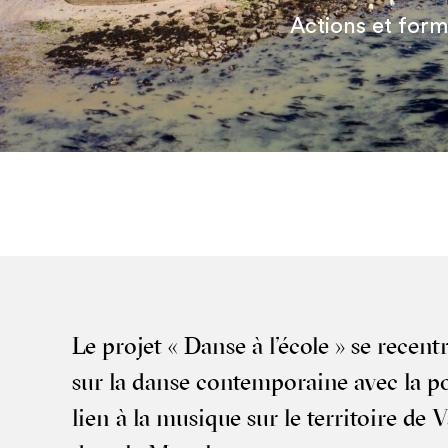
Actions et form
Le pro­jet « Danse à l’école » se recent
sur la danse contem­po­raine avec la po
lien à la musique sur le ter­ri­toire de