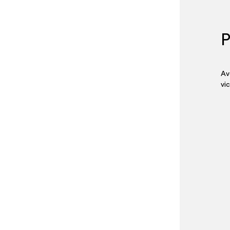
P
Av
vi