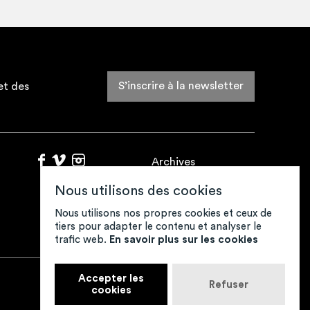
pro­jet après une jour­née de
8 jan­vier 2023 réunis­sant
Danse à l’école et au col­lège
S’inscrire à la newsletter
et des
Archives
Fonds de ressources
Nous utilisons des cookies
Contacts
Mentions légales
Nous utilisons nos propres cookies et ceux de
tiers pour adapter le contenu et analyser le
Crédits
trafic web.
En savoir plus sur les cookies
Accepter les
Refuser
Retour en haut
cookies