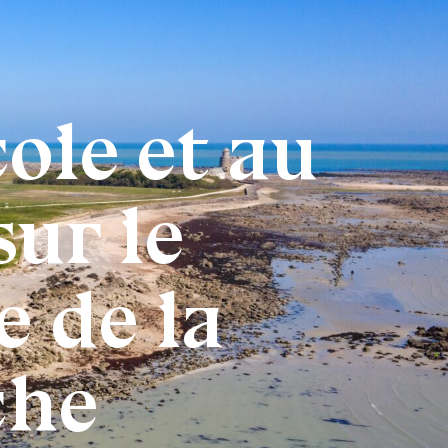
cole et au
sur le
e de la
che