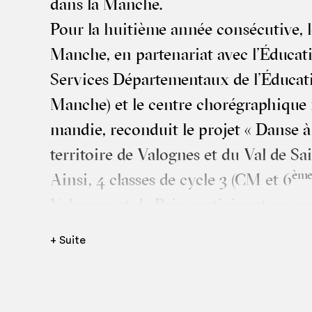
dans la Manche.
Pour la hui­tième année consé­cu­tive, 
Manche, en par­te­na­riat avec l’Éducat
Ser­vices Dépar­te­men­taux de l’Éducat
Manche) et le centre cho­ré­gra­phique
man­die, recon­duit le pro­jet « Danse à 
ter­ri­toire de Valognes et du Val de S
èm
Ain­si, 4 classes de cycle 3 (CM et 6
Valognes et de Brix par­ti­cipent au pro­
du Sché­ma dépar­te­men­tal de l’en­sei­g
+ Suite
l’é­du­ca­tion artis­tique. Le tra­vail d’e
ensei­gnants et l’artiste pren­dra la fo
recherche d’ateliers danse dans les éta­b