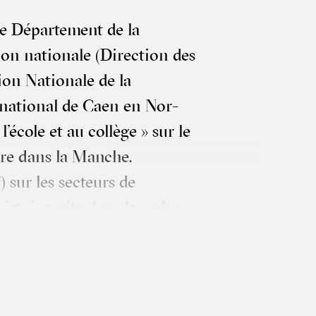
le Dépar­te­ment de la
ion natio­nale (Direc­tion des
ion Natio­nale de la
 natio­nal de Caen en Nor­
l’école et au col­lège » sur le
aire dans la Manche.
e
) sur les sec­teurs de
jet, ins­crite dans le cadre
ne­ment, des pra­tiques et de
xploration avec les élèves, les
rme d’une rési­dence de
lis­se­ments sco­laires, entre