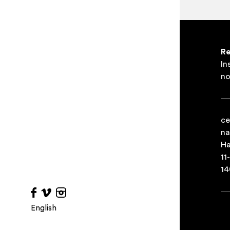
Re
In
no
ce
na
Ha
11
14
English