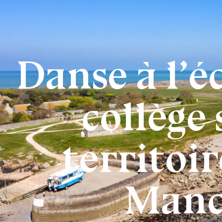
Danse à l’é
collège 
territoir
Man