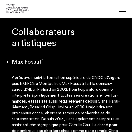
Collaborateurs
artistiques
Max Fossati
Après avoir sui­vi la for­ma­tion supé­rieure du CNDC d’An­gers
puis EXERCE à Mont­pel­lier, Max Fos­sa­ti fait la connais­
sance d’Al­ban Richard en 2002. Il par­ti­cipe alors comme
inter­prète à pra­ti­que­ment toutes ses créa­tions et per­for­
mances, et l’as­siste aus­si régu­liè­re­ment depuis 5 ans. Paral­
lè­le­ment, Rosa­lind Crisp l’in­vite en 2008 à rejoindre son
pro­ces­sus danse, alter­nant temps de recherche et de
repré­sen­ta­tion. Depuis 2013, il est éga­le­ment inter­prète et
assis­tant cho­ré­gra­phique pour Camille Cau. Il a dan­sé pour
de nombreux.ses cho­ré­graphes comme par exemple Chris­