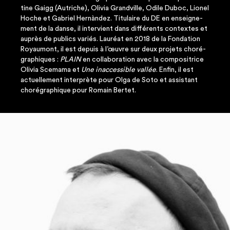
tine Gaigg (Autriche), Oli­via Grand­ville, Odile Duboc, Lio­nel
Hoche et Gabriel Hernàn­dez. Titu­laire du DE en ensei­gne­
ment de la danse, il inter­vient dans dif­fé­rents contextes et
auprès de publics variés. Lau­réat en 2018 de la Fon­da­tion
Royau­mont, il est depuis à l’œuvre sur deux pro­jets cho­ré­
gra­phiques :
PLAIN
en col­la­bo­ra­tion avec la com­po­si­trice
Oli­via Sce­ma­ma et
Une inac­ces­sible val­lée
. Enfin, il est
actuel­le­ment inter­prète pour Olga de Soto et assis­tant
cho­ré­gra­phique pour Romain Bertet.